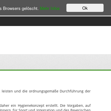
Ok
es Browsers gelöscht.
Mehr Infos
rag leisten und die ordnungsgemäße Durchführung der
aher ein Hygienekonzept erstellt. Die Vorgaben, auf
Innern, für Sport und Integration und des Bayerischen