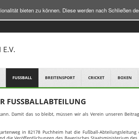
ionalität bieten zu können. Diese werden nach Schließen d
E.V.
FUSSBALL
BREITENSPORT
CRICKET
BOXEN
 FUSSBALLABTEILUNG
n kann. Damit das so bleibt, müssen wir als Verein unseren Beit
rtenweg in 82178 Puchheim hat die Fußball-Abteilungsleitung d
nd die Veröffentlichungen des Bayerisches Staatsministerium des 