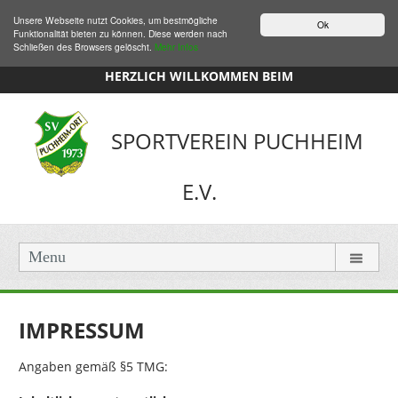
Unsere Webseite nutzt Cookies, um bestmögliche
Ok
Funktionalität bieten zu können. Diese werden nach
Schließen des Browsers gelöscht.
Mehr Infos
HERZLICH WILLKOMMEN BEIM
SPORTVEREIN PUCHHEIM
E.V.
Menu
IMPRESSUM
Angaben gemäß §5 TMG: