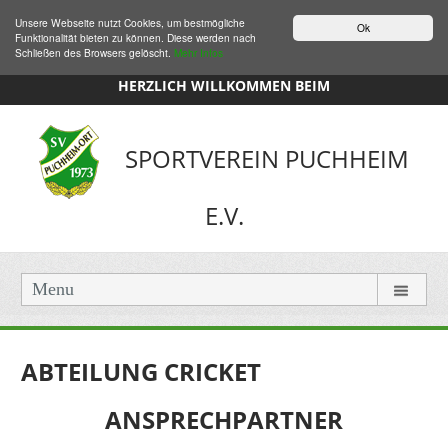
Unsere Webseite nutzt Cookies, um bestmögliche
Ok
Funktionalität bieten zu können. Diese werden nach
Schließen des Browsers gelöscht.
Mehr Infos
HERZLICH WILLKOMMEN BEIM
SPORTVEREIN PUCHHEIM
E.V.
Menu
ABTEILUNG CRICKET
ANSPRECHPARTNER